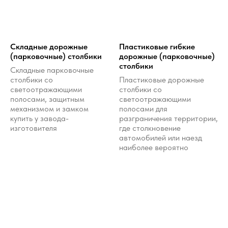
Складные дорожные
Пластиковые гибкие
(парковочные) столбики
дорожные (парковочные)
столбики
Складные парковочные
столбики со
Пластиковые дорожные
светоотражающими
столбики со
полосами, защитным
светоотражающими
механизмом и замком
полосами для
купить у завода-
разграничения территории,
изготовителя
где столкновение
автомобилей или наезд
наиболее вероятно