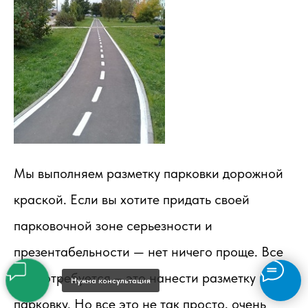
Мы выполняем разметку парковки дорожной
краской. Если вы хотите придать своей
парковочной зоне серьезности и
презентабельности — нет ничего проще. Все
что потребуется – это нанести разметку на
Нужна консультация
парковку. Но все это не так просто, очень