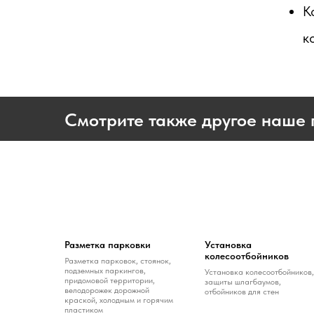
К
к
Смотрите также другое наше 
Разметка парковки
Установка
колесоотбойников
Разметка парковок, стоянок,
подземных паркингов,
Установка колесоотбойников,
придомовой территории,
защиты шлагбаумов,
велодорожек дорожной
отбойников для стен
краской, холодным и горячим
пластиком