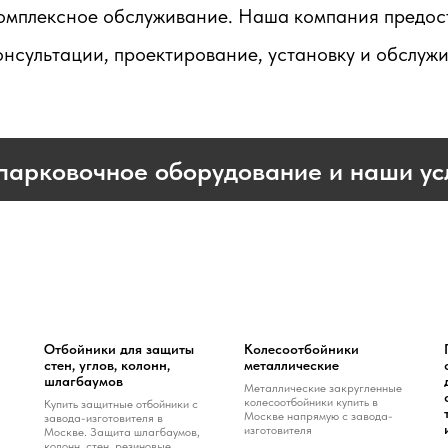
омплексное обслуживание. Наша компания предоста
онсультации, проектирование, установку и обслуж
парковочное оборудование и наши усл
Отбойники для защиты
Колесоотбойники
стен, углов, колонн,
металлические
шлагбаумов
Металлические закругленные
колесоотбойники купить в
Купить защитные отбойники с
Москве напрямую с завода-
завода-изготовителя в
изготовителя
Москве. Защита шлагбаумов,
колонн, стен, резиновые