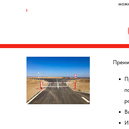
можн
Преим
П
п
р
В
И