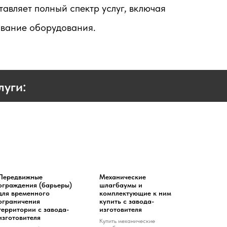
вляет полный спектр услуг, включая
ивание оборудования.
уги:
Передвижные
Механические
ограждения (барьеры)
шлагбаумы и
для временного
комплектующие к ним
ограничения
купить с завода-
территории с завода-
изготовителя
изготовителя
Купить механические