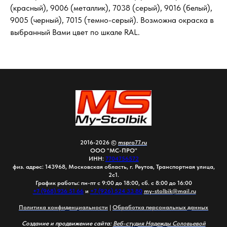
(красный), 9006 (металлик), 7038 (серый), 9016 (белый),
9005 (черный), 7015 (темно-серый). Возможна окраска в
выбранный Вами цвет по шкале RAL.
2016-2026 ©
mspro77.ru
ООО "МС-ПРО"
ИНН:
7704756572
физ. адрес: 143968, Московская область, г. Реутов, Транспортная улица,
2с1.
График работы: пн-пт с 9:00 до 18:00, сб. с 8:00 до 16:00
+7 (968) 936 51 66
и
+7 (926) 524 33 80
my-stolbik@mail.ru
Политика конфиденциальности
|
Обработка персональных данных
Создание и продвижение сайта:
Веб-студия Надежды Соловьевой