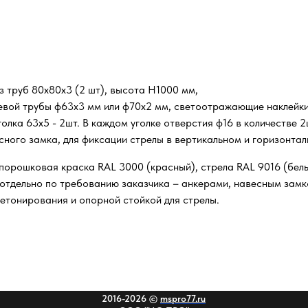
з труб 80х80х3 (2 шт), высота Н1000 мм,
евой трубы ф63х3 мм или ф70х2 мм, светоотражающие наклейки 
голка 63х5 - 2шт. В каждом уголке отверстия ф16 в количестве 2
сного замка, для фиксации стрелы в вертикальном и горизонта
порошковая краска RAL 3000 (красный), стрела RAL 9016 (белы
отдельно по требованию заказчика – анкерами, навесным замк
етонирования и опорной стойкой для стрелы.
2016-2026 ©
mspro77.ru