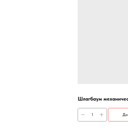
Шлагбаум механичес
До