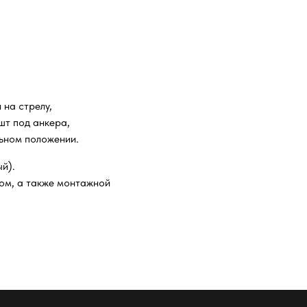
на стрелу,
шт под анкера,
льном положении.
й).
ом, а также монтажной