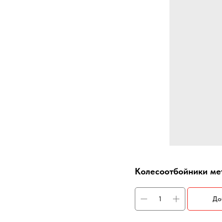
Колесоотбойники ме
До