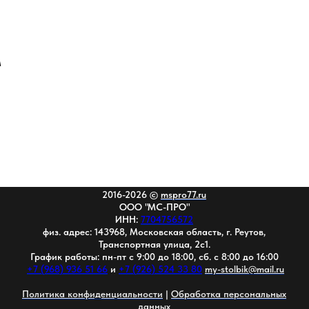
м
2016-2026 ©
mspro77.ru
ООО "МС-ПРО"
ИНН:
7704756572
физ. адрес: 143968, Московская область, г. Реутов,
Транспортная улица, 2с1.
График работы: пн-пт с 9:00 до 18:00, сб. с 8:00 до 16:00
+7 (968) 936 51 66
и
+7 (926) 524 33 80
my-stolbik@mail.ru
Политика конфиденциальности
|
Обработка персональных
данных